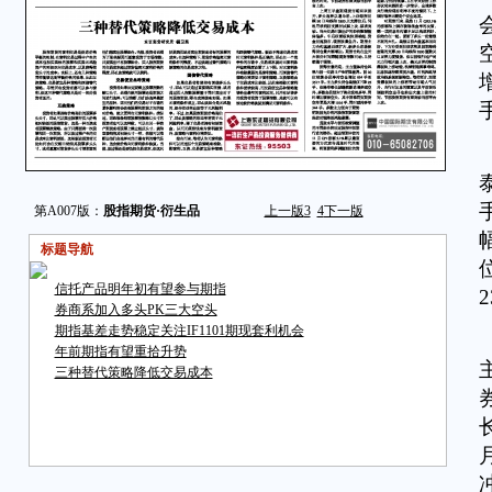
第A007版：
股指期货·衍生品
上一版
3
4
下一版
标题导航
信托产品明年初有望参与期指
券商系加入多头PK三大空头
期指基差走势稳定关注IF1101期现套利机会
年前期指有望重拾升势
三种替代策略降低交易成本