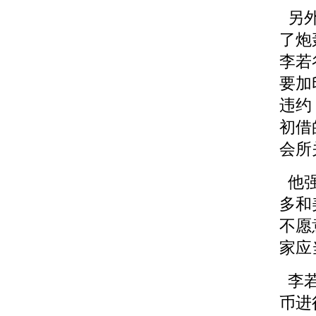
另外
了炮
李若
要加
违约
初借
会所
他强
多和
不愿
家应
李若
币进