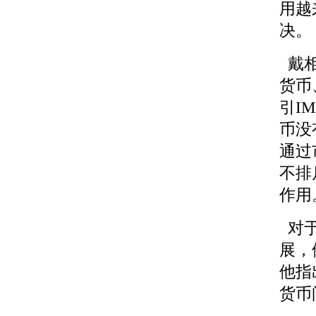
用越
决。
戴相
货币
引I
币没
通过
不排
作用
对于
展，
他指
货币