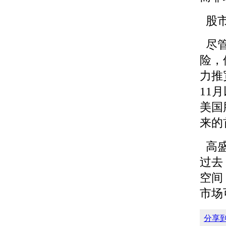
股市
尽管
险，
力推
11
美国
来的
高盛
过去
空间
市场
分享