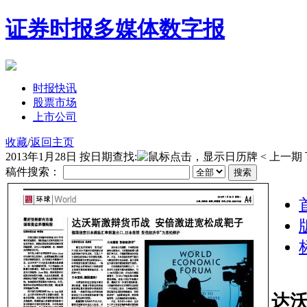
证券时报多媒体数字报
时报快讯
股票市场
上市公司
收藏
/
返回主页
2013年1月28日
按日期查找:
< 上一期
稿件搜索：
达沃