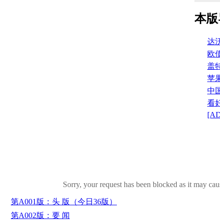
本版
达
欧
盖
苹
中
看
[A
第A001版：头 版（今日36版）
第A002版：要 闻