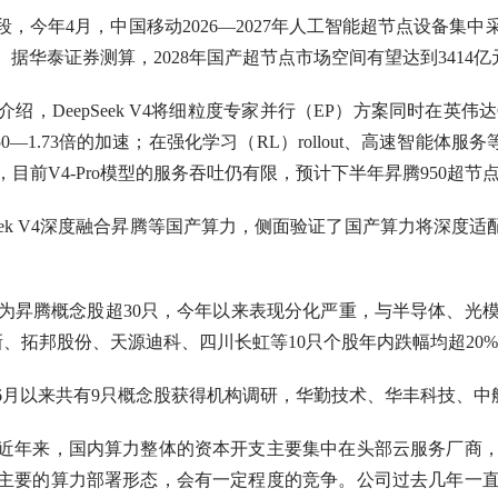
年4月，中国移动2026—2027年人工智能超节点设备集中
泰证券测算，2028年国产超节点市场空间有望达到3414亿元，2
介绍，DeepSeek V4将细粒度专家并行（EP）方案同时在英
—1.73倍的加速；在强化学习（RL）rollout、高速智能体
力，目前V4-Pro模型的服务吞吐仍有限，预计下半年昇腾950超
ek V4深度融合昇腾等国产算力，侧面验证了国产算力将深度适
昇腾概念股超30只，今年以来表现分化严重，与半导体、光模块
网新、拓邦股份、天源迪科、四川长虹等10只个股年内跌幅均超20
来共有9只概念股获得机构调研，华勤技术、华丰科技、中航光电
年来，国内算力整体的资本开支主要集中在头部云服务厂商，
主要的算力部署形态，会有一定程度的竞争。公司过去几年一