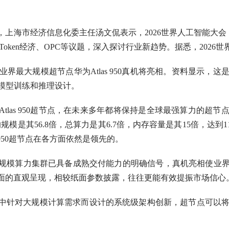
海市经济信息化委主任汤文侃表示，2026世界人工智能大会（
、Token经济、OPC等议题，深入探讨行业新趋势。据悉，2026
最大规模超节点华为Atlas 950真机将亮相。资料显示，这
大模型训练和推理设计。
las 950超节点，在未来多年都将保持是全球最强算力的超
点卡的规模是其56.8倍，总算力是其6.7倍，内存容量是其15倍，达到1
as 950超节点在各方面依然是领先的。
模算力集群已具备成熟交付能力的明确信号，真机亮相使业界
面的直观呈现，相较纸面参数披露，往往更能有效提振市场信心
针对大规模计算需求而设计的系统级架构创新，超节点可以将几