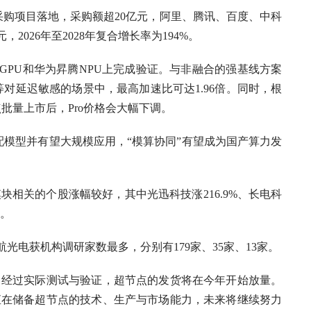
采购项目落地，采购额超20亿元，阿里、腾讯、百度、中科
026年至2028年复合增长率为194%。
伟达GPU和华为昇腾NPU上完成验证。与非融合的强基线方案
服务等对延迟敏感的场景中，最高加速比可达1.96倍。同时，根
节点批量上市后，Pro价格会大幅下调。
配模型并有望大规模应用，“模算协同”有望成为国产算力发
相关的个股涨幅较好，其中光迅科技涨216.9%、长电科
%。
获机构调研家数最多，分别有179家、35家、13家。
经过实际测试与验证，超节点的发货将在今年开始放量。
直在储备超节点的技术、生产与市场能力，未来将继续努力