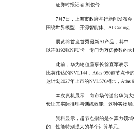
证券时报记者 刘俊伶
7月7日，上海市政府举行新闻发布会，上
围绕世界模型、开源智能体、AI Coding
展览将首发首秀最新AI产品，其中，业界
以连8192张NPU卡，专门为万亿参数的
此前，华为轮值董事长徐直军表示，At
比英伟达的NVL144，Atlas 950超节
达计划2027年上市的NVL576相比，Atl
本次真机展示，向市场传递出华为大规
验证其实际推理与训练效能。这种实物层
资料显示，超节点指的是在算力领域中
的、性能特别强大的单个计算单元。