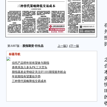
第A007版：
股指期货·衍生品
上一版
3
4
下一版
标题导航
信托产品明年初有望参与期指
券商系加入多头PK三大空头
期指基差走势稳定关注IF1101期现套利机会
年前期指有望重拾升势
三种替代策略降低交易成本