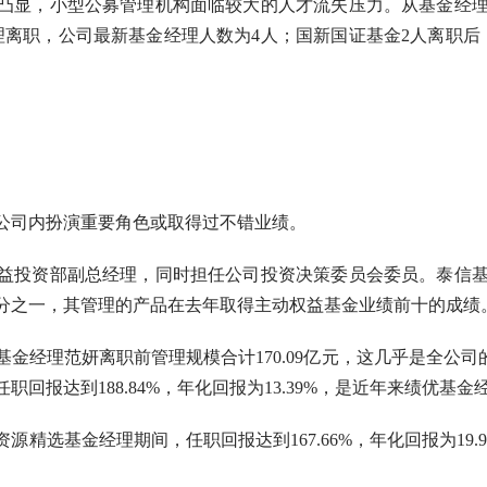
显，小型公募管理机构面临较大的人才流失压力。从基金经理
理离职，公司最新基金经理人数为4人；国新国证基金2人离职后
司内扮演重要角色或取得过不错业绩。
投资部副总经理，同时担任公司投资决策委员会委员。泰信基
分之一，其管理的产品在去年取得主动权益基金业绩前十的成绩
经理范妍离职前管理规模合计170.09亿元，这几乎是全公司
回报达到188.84%，年化回报为13.39%，是近年来绩优基金
选基金经理期间，任职回报达到167.66%，年化回报为19.