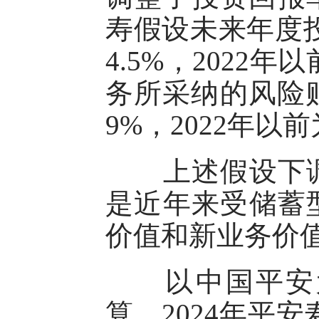
寿假设未来年度投
4.5%，2022
务所采纳的风险贴
9%，2022年以前
上述假设下调
是近年来受储蓄
价值和新业务价
以中国平安为例
算，2024年平安