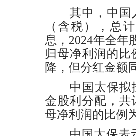
其中，中国人寿拟
（含税），总计约
息，2024年全年
归母净利润的比例
降，但分红金额同
中国太保拟按每股
金股利分配，共计约
母净利润的比例为2
中国太保表示