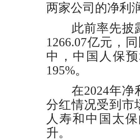
两家公司的净利
此前率先披露业
1266.07亿元
中，中国人保预增
195%。
在2024年净
分红情况受到市
人寿和中国太保
升。