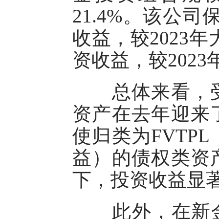
21.4%。该公司
收益，较2023年
资收益，较2023年
总体来看，受
资产在去年迎来
使归类为FVTP
益）的债权类资
下，投资收益显
此外，在新金融